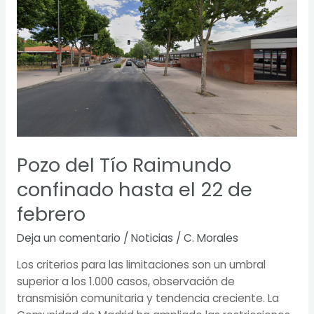
del
Tío
Raimundo
confinado
hasta
el
22
de
febrero
Pozo del Tío Raimundo
confinado hasta el 22 de
febrero
Deja un comentario
/
Noticias
/
C. Morales
Los criterios para las limitaciones son un umbral
superior a los 1.000 casos, observación de
transmisión comunitaria y tendencia creciente. La