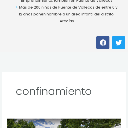
Emprendimiento, también en Puente de Vallecas
Más de 200 niños de Puente de Vallecas de entre 6 y
12 años ponen nombre a un área infantil del distrito:
Arcoíris
F
T
a
w
c
i
e
t
b
t
o
e
o
r
k
confinamiento
Pozo