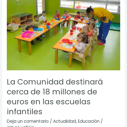
Comunidad
destinará
cerca
de
18
millones
de
euros
en
las
escuelas
infantiles
La Comunidad destinará
cerca de 18 millones de
euros en las escuelas
infantiles
Deja un comentario
/
Actualidad
,
Educación
/