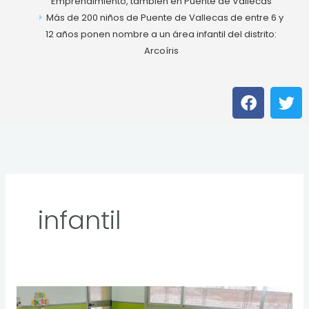
Emprendimiento, también en Puente de Vallecas
Más de 200 niños de Puente de Vallecas de entre 6 y
12 años ponen nombre a un área infantil del distrito:
Arcoíris
F
T
a
w
c
i
e
t
b
t
o
e
o
r
k
infantil
La