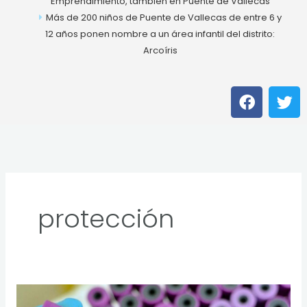
Emprendimiento, también en Puente de Vallecas
Más de 200 niños de Puente de Vallecas de entre 6 y
12 años ponen nombre a un área infantil del distrito:
Arcoíris
F
T
a
w
c
i
e
t
b
t
o
e
o
r
k
protección
Madrid