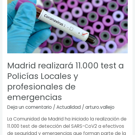
realizará
11.000
test
a
Policías
Locales
y
profesionales
de
Madrid realizará 11.000 test a
emergencias
Policías Locales y
profesionales de
emergencias
Deja un comentario
/
Actualidad
/
arturo.vallejo
La Comunidad de Madrid ha iniciado la realización de
11.000 test de detección del SARS-CoV2 a efectivos
de seguridad y emergencias que forman parte de la