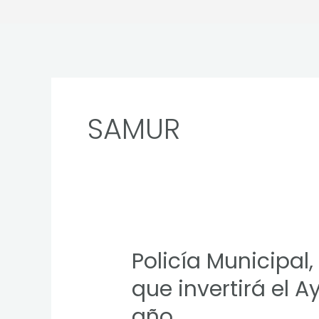
SAMUR
Policía Municipal
Policía
Municipal,
que invertirá el 
SAMUR-
año
Protección