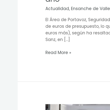
Civil
Actualidad
,
Ensanche de Vall
y
Bomberos.
El Área de Portavoz, Segurida
Esto
de euros de presupuesto, lo q
es
euros más), según ha resalta
lo
Sanz, en […]
que
invertirá
Read More »
el
Ayuntamiento
de
Madrid
en
Vallecas
el
próximo
Mañana