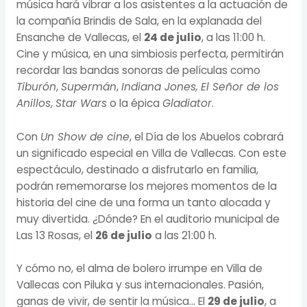
música hará vibrar a los asistentes a la actuación de
la compañía Brindis de Sala, en la explanada del
Ensanche de Vallecas, el
24 de julio
, a las 11:00 h.
Cine y música, en una simbiosis perfecta, permitirán
recordar las bandas sonoras de películas como
Tiburón
,
Supermán
,
Indiana Jones,
El Señor de los
Anillos
,
Star Wars
o la épica
Gladiator
.
Con
Un Show de cine
, el Día de los Abuelos cobrará
un significado especial en Villa de Vallecas. Con este
espectáculo, destinado a disfrutarlo en familia,
podrán rememorarse los mejores momentos de la
historia del cine de una forma un tanto alocada y
muy divertida. ¿Dónde? En el auditorio municipal de
Las 13 Rosas, el
26 de julio
a las 21:00 h.
Y cómo no, el alma de bolero irrumpe en Villa de
Vallecas con Piluka y sus internacionales. Pasión,
ganas de vivir, de sentir la música… El
29 de julio
, a