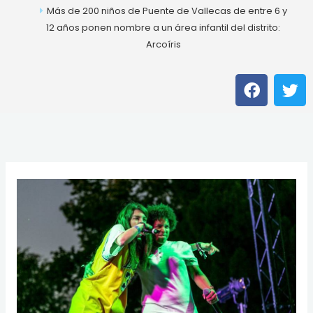
Más de 200 niños de Puente de Vallecas de entre 6 y
12 años ponen nombre a un área infantil del distrito:
Arcoíris
F
T
a
w
c
i
e
t
b
t
o
e
o
r
k