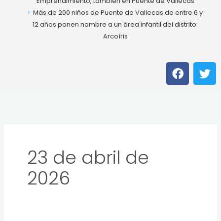
Emprendimiento, también en Puente de Vallecas
Más de 200 niños de Puente de Vallecas de entre 6 y
12 años ponen nombre a un área infantil del distrito:
Arcoíris
F
T
a
w
c
i
e
t
b
t
o
e
o
r
k
23 de abril de
2026