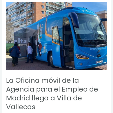
La
Oficina
móvil
de
la
Agencia
para
el
Empleo
de
Madrid
llega
a
La Oficina móvil de la
Villa
Agencia para el Empleo de
de
Vallecas
Madrid llega a Villa de
Vallecas