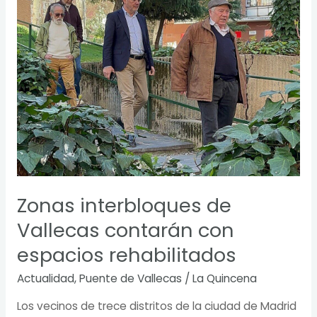
interbloques
de
Vallecas
contarán
con
espacios
rehabilitados
Zonas interbloques de
Vallecas contarán con
espacios rehabilitados
Actualidad
,
Puente de Vallecas
/
La Quincena
Los vecinos de trece distritos de la ciudad de Madrid