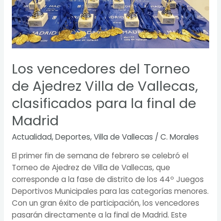
de
Vallecas,
clasificados
para
la
Los vencedores del Torneo
final
de Ajedrez Villa de Vallecas,
de
Madrid
clasificados para la final de
Madrid
Actualidad
,
Deportes
,
Villa de Vallecas
/
C. Morales
El primer fin de semana de febrero se celebró el
Torneo de Ajedrez de Villa de Vallecas, que
corresponde a la fase de distrito de los 44º Juegos
Deportivos Municipales para las categorías menores.
Con un gran éxito de participación, los vencedores
pasarán directamente a la final de Madrid. Este