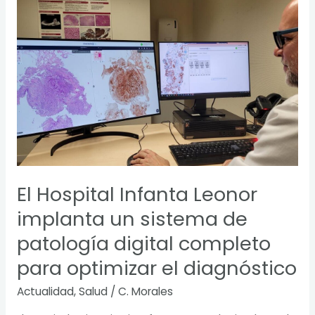
Hospital
Infanta
Leonor
implanta
un
sistema
de
patología
digital
completo
para
El Hospital Infanta Leonor
optimizar
el
implanta un sistema de
diagnóstico
patología digital completo
para optimizar el diagnóstico
Actualidad
,
Salud
/
C. Morales