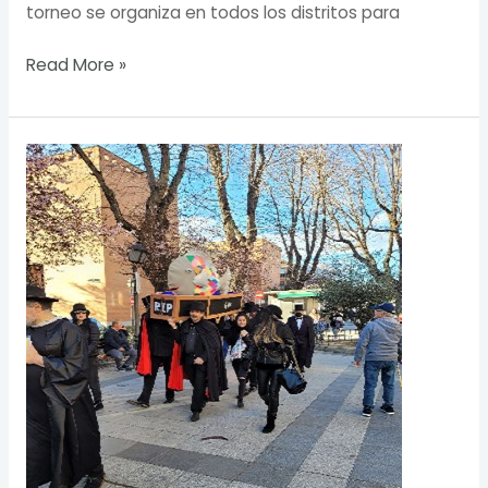
torneo se organiza en todos los distritos para
Read More »
Vallecas
celebró
el
Carnaval
2024