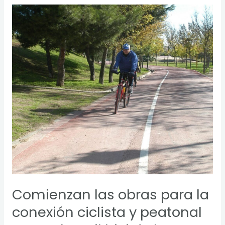
Comienzan
las
obras
para
la
conexión
ciclista
y
peatonal
entre
el
carril
bici
de
la
Comienzan las obras para la
carretera
de
conexión ciclista y peatonal
Villaverde