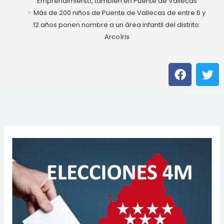
Emprendimiento, también en Puente de Vallecas
Más de 200 niños de Puente de Vallecas de entre 6 y
12 años ponen nombre a un área infantil del distrito:
Arcoíris
F
T
a
w
c
i
e
t
b
t
o
e
o
r
k