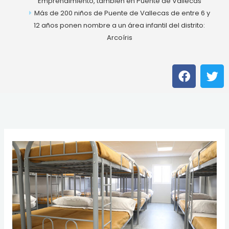
Emprendimiento, también en Puente de Vallecas
Más de 200 niños de Puente de Vallecas de entre 6 y
12 años ponen nombre a un área infantil del distrito:
Arcoíris
F
T
a
w
c
i
e
t
b
t
o
e
o
r
k