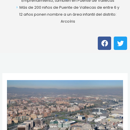
Emprendimiento, también en Puente de Vallecas
Más de 200 niños de Puente de Vallecas de entre 6 y
12 años ponen nombre a un área infantil del distrito:
Arcoíris
F
T
a
w
c
i
e
t
b
t
o
e
o
r
k