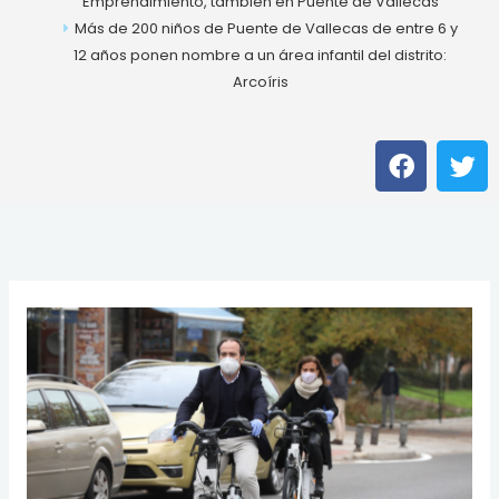
Emprendimiento, también en Puente de Vallecas
Más de 200 niños de Puente de Vallecas de entre 6 y
12 años ponen nombre a un área infantil del distrito:
Arcoíris
F
T
a
w
c
i
e
t
b
t
o
e
o
r
k