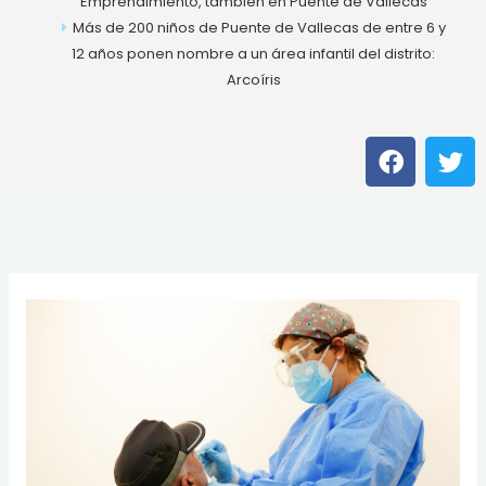
Emprendimiento, también en Puente de Vallecas
Más de 200 niños de Puente de Vallecas de entre 6 y
12 años ponen nombre a un área infantil del distrito:
Arcoíris
F
T
a
w
c
i
e
t
b
t
o
e
o
r
k