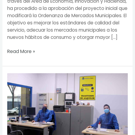
través del Área de Economía, Innovación y Hacienda,
ha procedido a la aprobación del proyecto inicial que
modificará la Ordenanza de Mercados Municipales. El
objetivo es mejorar los estándares de calidad del
servicio, adecuar los mercados municipales a los
nuevos hábitos de consumo y otorgar mayor […]
Read More »
Vallekas
Store:
El
amable
guardián
de
nuestros
objetos
más