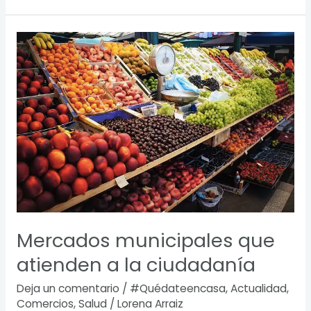
Mercados
municipales
que
atienden
a
la
ciudadanía
Mercados municipales que
atienden a la ciudadanía
Deja un comentario
/
#Quédateencasa
,
Actualidad
,
Comercios
,
Salud
/
Lorena Arraiz