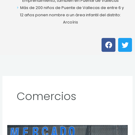
Emprendimiento, también en Puente de Vallecas
Más de 200 niños de Puente de Vallecas de entre 6 y
12 años ponen nombre a un área infantil del distrito:
Arcoíris
F
T
a
w
c
i
e
t
b
t
o
e
o
r
k
Comercios
Mercados