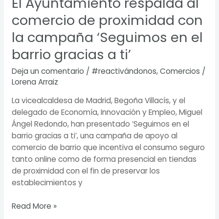
El Ayuntamiento respalda al
el
barrio
comercio de proximidad con
gracias
la campaña ‘Seguimos en el
a
ti’
barrio gracias a ti’
Deja un comentario
/
#reactivándonos
,
Comercios
/
Lorena Arraiz
La vicealcaldesa de Madrid, Begoña Villacís, y el
delegado de Economía, Innovación y Empleo, Miguel
Ángel Redondo, han presentado ‘Seguimos en el
barrio gracias a ti’, una campaña de apoyo al
comercio de barrio que incentiva el consumo seguro
tanto online como de forma presencial en tiendas
de proximidad con el fin de preservar los
establecimientos y
Read More »