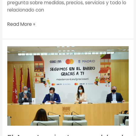
pregunta sobre medidas, precios, servicios y todo lo
relacionado con
Read More »
El
Ayuntamiento
respalda
al
comercio
de
proximidad
con
la
campaña
‘Seguimos
en