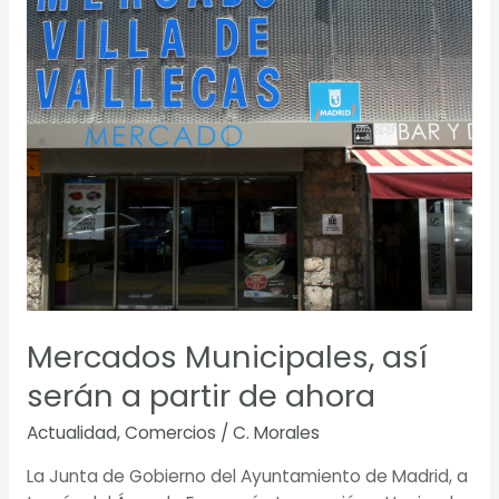
Municipales,
así
serán
a
partir
de
ahora
Mercados Municipales, así
serán a partir de ahora
Actualidad
,
Comercios
/
C. Morales
La Junta de Gobierno del Ayuntamiento de Madrid, a