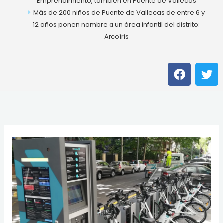
Emprendimiento, también en Puente de Vallecas
Más de 200 niños de Puente de Vallecas de entre 6 y
12 años ponen nombre a un área infantil del distrito:
Arcoíris
F
T
a
w
c
i
e
t
b
t
o
e
o
r
k