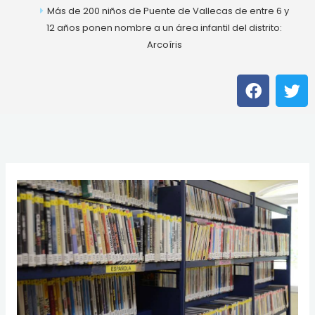
Más de 200 niños de Puente de Vallecas de entre 6 y
12 años ponen nombre a un área infantil del distrito:
Arcoíris
F
T
a
w
c
i
e
t
b
t
o
e
o
r
k