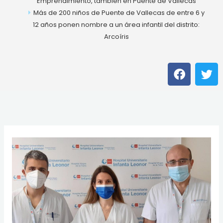
Emprendimiento, también en Puente de Vallecas
Más de 200 niños de Puente de Vallecas de entre 6 y
12 años ponen nombre a un área infantil del distrito:
Arcoíris
F
T
a
w
c
i
e
t
b
t
o
e
o
r
k