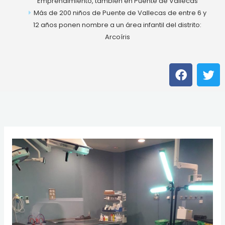
Emprendimiento, también en Puente de Vallecas
Más de 200 niños de Puente de Vallecas de entre 6 y
12 años ponen nombre a un área infantil del distrito:
Arcoíris
F
T
a
w
c
i
e
t
b
t
o
e
o
r
k