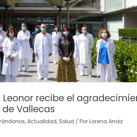
ta Leonor recibe el agradecimie
a de Vallecas
vándonos
,
Actualidad
,
Salud
/ Por
Lorena Arraiz