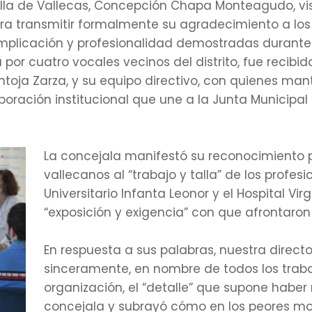
lla de Vallecas, Concepción Chapa Monteagudo, visit
 para transmitir formalmente su agradecimiento a lo
implicación y profesionalidad demostradas durante l
or cuatro vocales vecinos del distrito, fue recibid
toja Zarza, y su equipo directivo, con quienes man
boración institucional que une a la Junta Municipal c
La concejala manifestó su reconocimiento p
vallecanos al “trabajo y talla” de los profesi
Universitario Infanta Leonor y el Hospital Vir
“exposición y exigencia” con que afrontaron
En respuesta a sus palabras, nuestra direc
sinceramente, en nombre de todos los trab
organización, el “detalle” que supone haber r
concejala y subrayó cómo en los peores mo