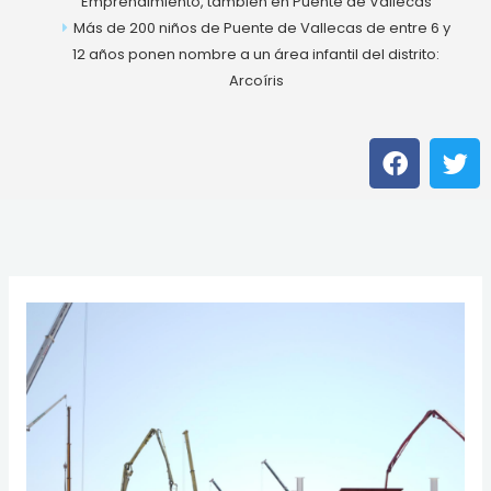
Emprendimiento, también en Puente de Vallecas
Más de 200 niños de Puente de Vallecas de entre 6 y
12 años ponen nombre a un área infantil del distrito:
Arcoíris
F
T
a
w
c
i
e
t
b
t
o
e
o
r
k