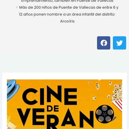
Emprendimiento, también en Puente de Vallecas
Más de 200 niños de Puente de Vallecas de entre 6 y
12 años ponen nombre a un área infantil del distrito:
Arcoíris
F
T
a
w
c
i
e
t
b
t
o
e
o
r
k