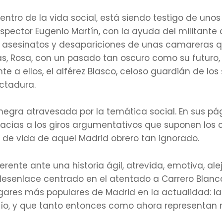
icentro de la vida social, está siendo testigo de u
nspector Eugenio Martín, con la ayuda del militant
los asesinatos y desapariciones de unas camareras
s, Rosa, con un pasado tan oscuro como su futuro
ente a ellos, el alférez Blasco, celoso guardián de l
ictadura.
negra atravesada por la temática social. En sus pá
racias a los giros argumentativos que suponen los
 de vida de aquel Madrid obrero tan ignorado.
erente ante una historia ágil, atrevida, emotiva, al
esenlace centrado en el atentado a Carrero Blanc
gares más populares de Madrid en la actualidad: la t
 Pío, y que tanto entonces como ahora representan 