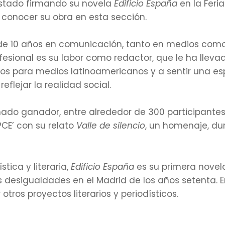
estado firmando su novela
Edificio España
en la Feria
 conocer su obra en esta sección.
de 10 años en comunicación, tanto en medios com
esional es su labor como redactor, que le ha llevad
cos para medios latinoamericanos y a sentir una esp
flejar la realidad social.
do ganador, entre alrededor de 300 participantes 
PCE’ con su relato
Valle de silencio
, un homenaje, du
tica y literaria,
Edificio España
es su primera novela
s desigualdades en el Madrid de los años setenta. E
tros proyectos literarios y periodísticos.