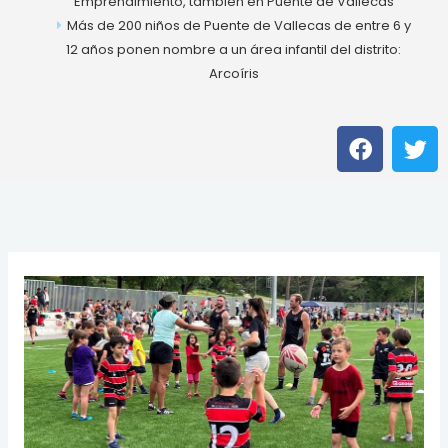
Emprendimiento, también en Puente de Vallecas
Más de 200 niños de Puente de Vallecas de entre 6 y
12 años ponen nombre a un área infantil del distrito:
Arcoíris
F
T
a
w
c
i
e
t
b
t
o
e
o
r
k