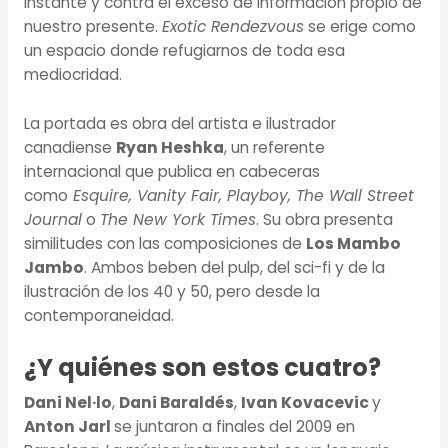
instante y contra el exceso de información propio de
nuestro presente.
Exotic Rendezvous
se erige como
un espacio donde refugiarnos de toda esa
mediocridad.
La portada es obra del artista e ilustrador
canadiense
Ryan Heshka
, un referente
internacional que publica en cabeceras
como
Esquire, Vanity Fair, Playboy, The Wall Street
Journal
o
The New York Times
. Su obra presenta
similitudes con las composiciones de
Los Mambo
Jambo
. Ambos beben del pulp, del sci-fi y de la
ilustración de los 40 y 50, pero desde la
contemporaneidad.
¿Y quiénes son estos cuatro?
Dani Nel·lo
,
Dani Baraldés
,
Ivan Kovacevic
y
Anton Jarl
se juntaron a finales del 2009 en