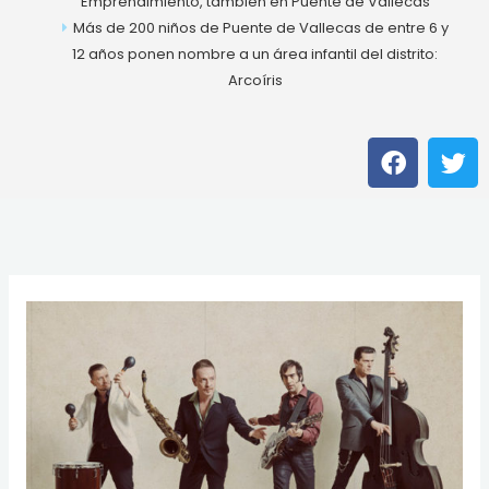
Emprendimiento, también en Puente de Vallecas
Más de 200 niños de Puente de Vallecas de entre 6 y
12 años ponen nombre a un área infantil del distrito:
Arcoíris
F
T
a
w
c
i
e
t
b
t
o
e
o
r
k