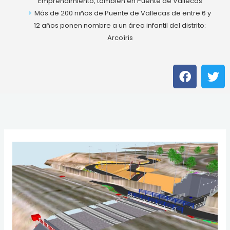
Emprendimiento, también en Puente de Vallecas
Más de 200 niños de Puente de Vallecas de entre 6 y
12 años ponen nombre a un área infantil del distrito:
Arcoíris
F
T
a
w
c
i
e
t
b
t
o
e
o
r
k