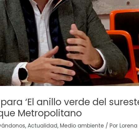
ra ‘El anillo verde del surest
sque Metropolitano
vándonos
,
Actualidad
,
Medio ambiente
/ Por
Lorena 