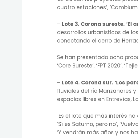
cuatro estaciones’, ‘Cambium’,
–
Lote 3. Corona sureste. ‘El a
desarrollos urbanísticos de lo
conectando el cerro de Herra
Se han presentado ocho propues
‘Core Sureste’, ‘FPT 2020’, ‘Teji
–
Lote 4. Corona sur. ‘Los parq
fluviales del río Manzanares y
espacios libres en Entrevías, 
Es el lote que más interés ha d
‘Sí es Saturno, pero no’, ‘Vuelvo
‘Y vendrán más años y nos har