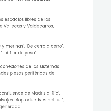
os espacios libres de los
de Vallecas y Valdecarros,
 merinas’, ‘De cerro a cerro’,
‘… A flor de yeso’.
s conexiones de los sistemas
ndes piezas periféricas de
confluence de Madriz al Río’,
paisajes bioproductivos del sur’,
egenerada’.