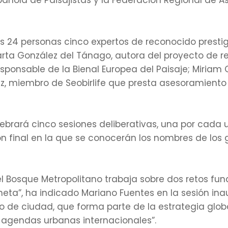
pañola de Paisajistas y la Federación Regional de 
 24 personas cinco expertos de reconocido prestig
rta González del Tánago, autora del proyecto de r
esponsable de la Bienal Europea del Paisaje; Miria
ez, miembro de Seobirlife que presta asesoramiento
elebrará cinco sesiones deliberativas, una por cada 
ión final en la que se conocerán los nombres de los
l Bosque Metropolitano trabaja sobre dos retos fun
neta”, ha indicado Mariano Fuentes en la sesión ina
o de ciudad, que forma parte de la estrategia glob
 agendas urbanas internacionales”.