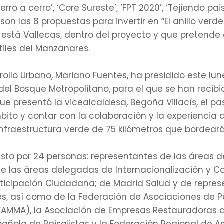
erro a cerro’, ‘Core Sureste’, ‘FPT 2020’, ‘Tejiendo pai
’, son las 8 propuestas para invertir en “El anillo ve
está Vallecas, dentro del proyecto y que pretende 
iles del Manzanares.
ollo Urbano, Mariano Fuentes, ha presidido este lune
del Bosque Metropolitano, para el que se han recibi
ue presentó la vicealcaldesa, Begoña Villacís, el pas
to y contar con la colaboración y la experiencia d
 infraestructura verde de 75 kilómetros que bordear
to por 24 personas: representantes de las áreas de
de las áreas delegadas de Internacionalización y 
Participación Ciudadana; de Madrid Salud y de repre
ales, así como de la Federación de Asociaciones de
(FAMMA), la Asociación de Empresas Restauradoras 