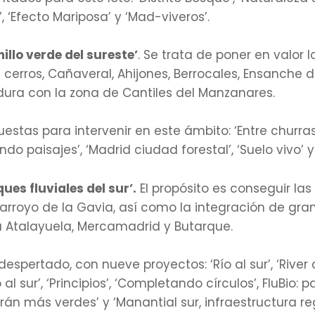
 ‘Efecto Mariposa’ y ‘Mad-viveros’.
nillo verde del sureste’
. Se trata de poner en valor l
s cerros, Cañaveral, Ahijones, Berrocales, Ensanche 
dura con la zona de Cantiles del Manzanares.
tas para intervenir en este ámbito: ‘Entre churras y
endo paisajes’, ‘Madrid ciudad forestal’, ‘Suelo vivo’ y 
ues fluviales del sur’.
El propósito es conseguir la
 arroyo de la Gavia, así como la integración de gra
La Atalayuela, Mercamadrid y Butarque.
espertado, con nueve proyectos: ‘Río al sur’, ‘River 
 al sur’, ‘Principios’, ‘Completando círculos’, FluBio: 
án más verdes’ y ‘Manantial sur, infraestructura r