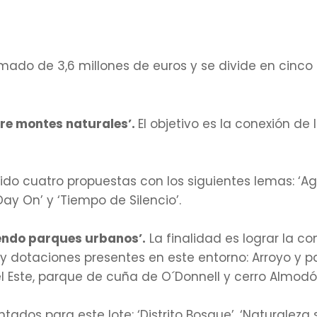
imado de 3,6 millones de euros y se divide en cinco 
ntre montes naturales’.
El objetivo es la conexión de
ido cuatro propuestas con los siguientes lemas: ‘Ag
 Day On’ y ‘Tiempo de Silencio’.
iendo parques urbanos’.
La finalidad es lograr la c
y dotaciones presentes en este entorno: Arroyo y p
el Este, parque de cuña de O´Donnell y cerro Almodó
tados para este lote: ‘Distrito Bosque’, ‘Naturalez