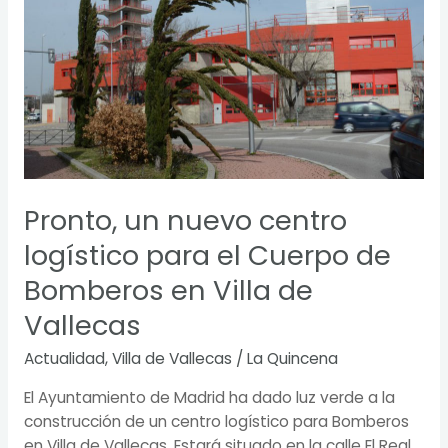
un
nuevo
centro
logístico
para
el
Cuerpo
de
Bomberos
Pronto, un nuevo centro
en
Villa
logístico para el Cuerpo de
de
Bomberos en Villa de
Vallecas
Vallecas
Actualidad
,
Villa de Vallecas
/
La Quincena
El Ayuntamiento de Madrid ha dado luz verde a la
construcción de un centro logístico para Bomberos
en Villa de Vallecas. Estará situado en la calle El Real