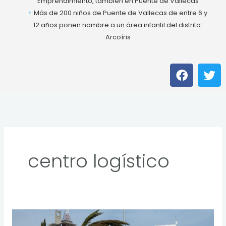
Emprendimiento, también en Puente de Vallecas
Más de 200 niños de Puente de Vallecas de entre 6 y
12 años ponen nombre a un área infantil del distrito:
Arcoíris
F
T
a
w
c
i
e
t
b
t
o
e
o
r
k
centro logístico
Pronto,