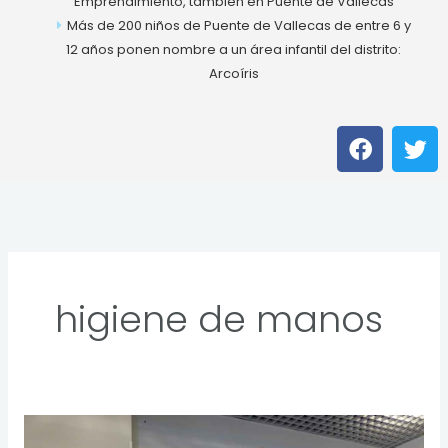
Emprendimiento, también en Puente de Vallecas
Más de 200 niños de Puente de Vallecas de entre 6 y
12 años ponen nombre a un área infantil del distrito:
Arcoíris
F
T
a
w
c
i
e
t
b
t
o
e
o
r
k
higiene de manos
El