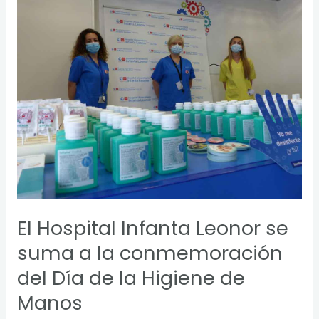
Hospital
Infanta
Leonor
se
suma
a
la
conmemoración
del
Día
de
la
Higiene
El Hospital Infanta Leonor se
de
Manos
suma a la conmemoración
del Día de la Higiene de
Manos