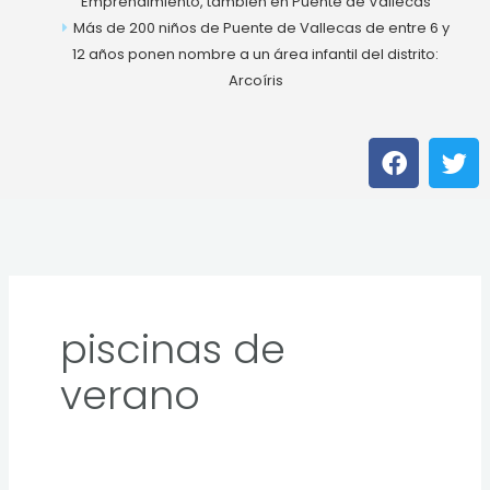
Emprendimiento, también en Puente de Vallecas
Más de 200 niños de Puente de Vallecas de entre 6 y
12 años ponen nombre a un área infantil del distrito:
Arcoíris
F
T
a
w
c
i
e
t
b
t
o
e
o
r
k
piscinas de
verano