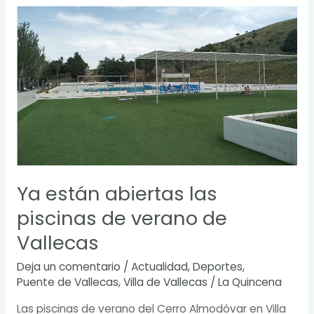
Ya
están
abiertas
las
piscinas
de
verano
de
Vallecas
Ya están abiertas las
piscinas de verano de
Vallecas
Deja un comentario
/
Actualidad
,
Deportes
,
Puente de Vallecas
,
Villa de Vallecas
/
La Quincena
Las piscinas de verano del Cerro Almodóvar en Villa