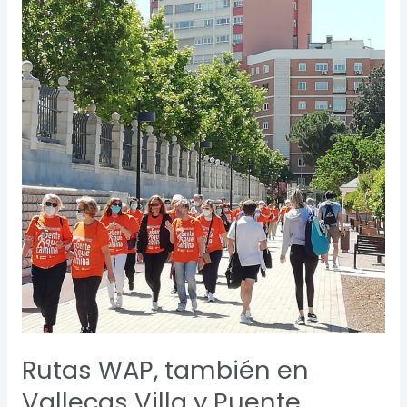
WAP,
también
en
Vallecas
Villa
y
Puente
Rutas WAP, también en
Vallecas Villa y Puente