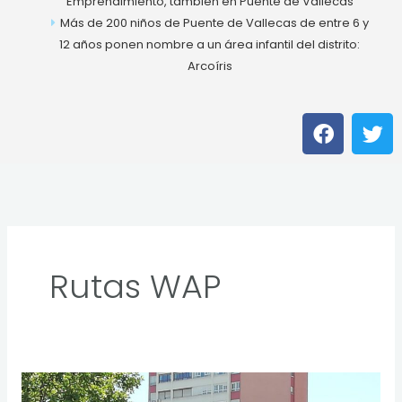
Emprendimiento, también en Puente de Vallecas
Más de 200 niños de Puente de Vallecas de entre 6 y
12 años ponen nombre a un área infantil del distrito:
Arcoíris
F
T
a
w
c
i
e
t
b
t
o
e
o
r
k
Rutas WAP
Rutas