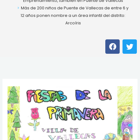
Emprendimiento, también en Puente de Vallecas
Más de 200 niños de Puente de Vallecas de entre 6 y
12 años ponen nombre a un área infantil del distrito:
Arcoíris
F
T
a
w
c
i
e
t
b
t
o
e
o
r
k