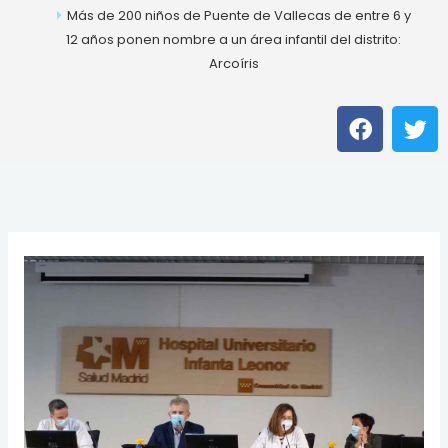
Más de 200 niños de Puente de Vallecas de entre 6 y
12 años ponen nombre a un área infantil del distrito:
Arcoíris
F
T
a
w
c
i
e
t
b
t
o
e
o
r
k