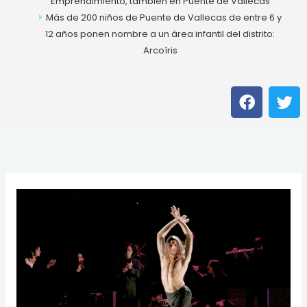
Emprendimiento, también en Puente de Vallecas
Más de 200 niños de Puente de Vallecas de entre 6 y
12 años ponen nombre a un área infantil del distrito:
Arcoíris
F
T
a
w
c
i
e
t
b
t
o
e
o
r
k