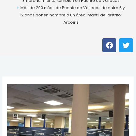
Emprendimiento, también en Puente de Vallecas
Más de 200 niños de Puente de Vallecas de entre 6 y
12 años ponen nombre a un área infantil del distrito:
Arcoíris
F
T
a
w
c
i
e
t
b
t
o
e
o
r
k