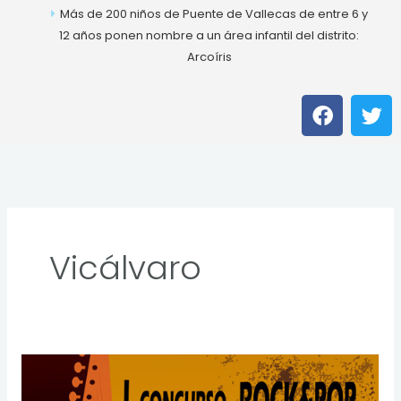
Más de 200 niños de Puente de Vallecas de entre 6 y
12 años ponen nombre a un área infantil del distrito:
Arcoíris
F
T
a
w
c
i
e
t
b
t
o
e
o
r
k
Vicálvaro
Las
bandas