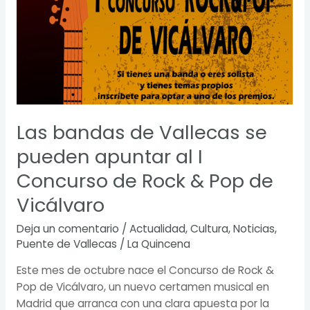
de
Vallecas
se
pueden
apuntar
al
I
Concurso
Las bandas de Vallecas se
de
pueden apuntar al I
Rock
&
Concurso de Rock & Pop de
Pop
Vicálvaro
de
Vicálvaro
Deja un comentario
/
Actualidad
,
Cultura
,
Noticias
,
Puente de Vallecas
/
La Quincena
Este mes de octubre nace el Concurso de Rock &
Pop de Vicálvaro, un nuevo certamen musical en
Madrid que arranca con una clara apuesta por la