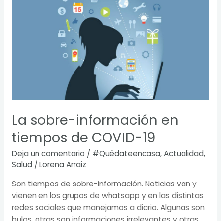
información
en
tiempos
de
COVID-
19
La sobre-información en
tiempos de COVID-19
Deja un comentario
/
#Quédateencasa
,
Actualidad
,
Salud
/
Lorena Arraiz
Son tiempos de sobre-información. Noticias van y
vienen en los grupos de whatsapp y en las distintas
redes sociales que manejamos a diario. Algunas son
bulos, otras son informaciones irrelevantes y otras,