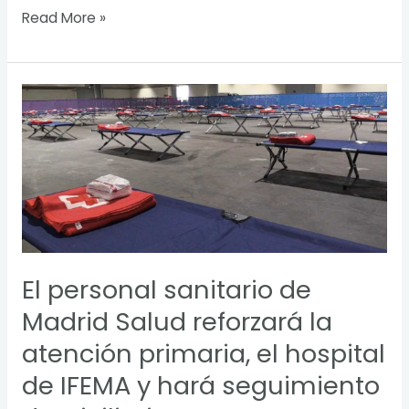
Read More »
El
personal
sanitario
de
Madrid
Salud
reforzará
la
atención
El personal sanitario de
primaria,
el
Madrid Salud reforzará la
hospital
atención primaria, el hospital
de
de IFEMA y hará seguimiento
IFEMA
y