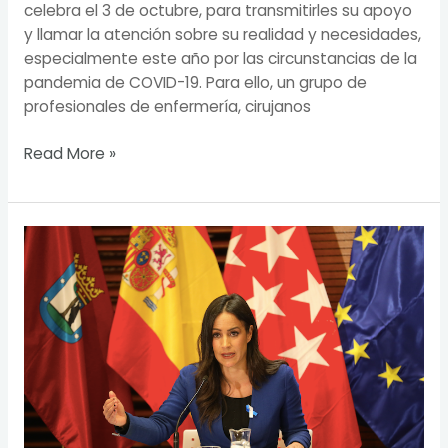
celebra el 3 de octubre, para transmitirles su apoyo
y llamar la atención sobre su realidad y necesidades,
especialmente este año por las circunstancias de la
pandemia de COVID-19. Para ello, un grupo de
profesionales de enfermería, cirujanos
Read More »
El
Ayuntamiento
de
Madrid
gestiona
ayudas
para
pymes
y