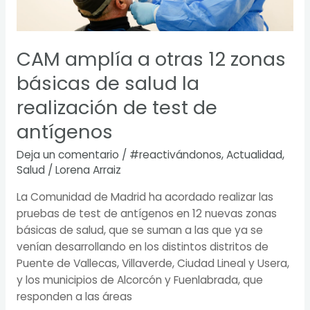
de
salud
la
CAM amplía a otras 12 zonas
realización
de
básicas de salud la
test
realización de test de
de
antígenos
antígenos
Deja un comentario
/
#reactivándonos
,
Actualidad
,
Salud
/
Lorena Arraiz
La Comunidad de Madrid ha acordado realizar las
pruebas de test de antígenos en 12 nuevas zonas
básicas de salud, que se suman a las que ya se
venían desarrollando en los distintos distritos de
Puente de Vallecas, Villaverde, Ciudad Lineal y Usera,
y los municipios de Alcorcón y Fuenlabrada, que
responden a las áreas