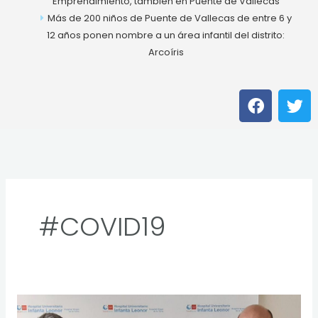
Emprendimiento, también en Puente de Vallecas
Más de 200 niños de Puente de Vallecas de entre 6 y
12 años ponen nombre a un área infantil del distrito:
Arcoíris
F
T
a
w
c
i
e
t
b
t
o
e
o
r
k
#COVID19
El