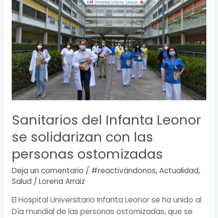
Leonor
se
solidarizan
con
las
personas
ostomizadas
Sanitarios del Infanta Leonor
se solidarizan con las
personas ostomizadas
Deja un comentario
/
#reactivándonos
,
Actualidad
,
Salud
/
Lorena Arraiz
El Hospital Universitario Infanta Leonor se ha unido al
Día mundial de las personas ostomizadas, que se