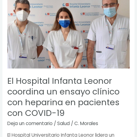
Hospital
Infanta
Leonor
coordina
un
ensayo
clínico
con
heparina
en
pacientes
El Hospital Infanta Leonor
con
COVID-
coordina un ensayo clínico
19
con heparina en pacientes
con COVID-19
Deja un comentario
/
Salud
/
C. Morales
El Hospital Universitario Infanta Leonor lidera un