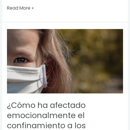
Read More »
¿Cómo
ha
afectado
emocionalmente
el
confinamiento
a
los
menores?
¿Cómo ha afectado
emocionalmente el
confinamiento a los