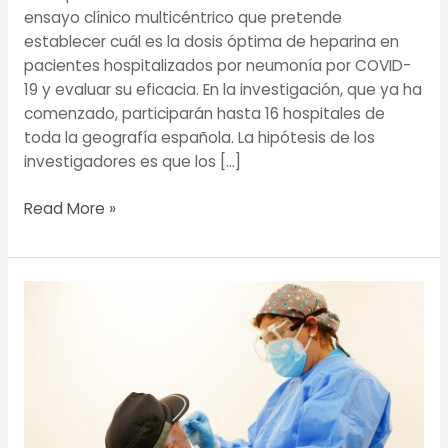
ensayo clínico multicéntrico que pretende
establecer cuál es la dosis óptima de heparina en
pacientes hospitalizados por neumonía por COVID-
19 y evaluar su eficacia. En la investigación, que ya ha
comenzado, participarán hasta 16 hospitales de
toda la geografía española. La hipótesis de los
investigadores es que los […]
Read More »
CAM
amplía
a
otras
12
zonas
básicas